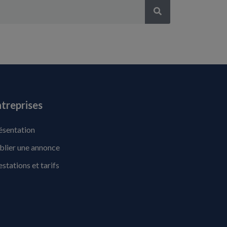
treprises
ésentation
blier une annonce
estations et tarifs