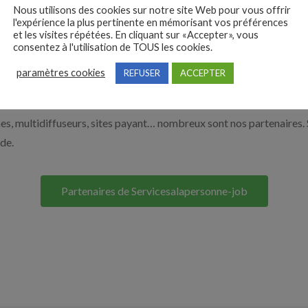
Nous utilisons des cookies sur notre site Web pour vous offrir
 de l’aide à domicile par exemple un auxiliaire de vie ou un aide à 
l'expérience la plus pertinente en mémorisant vos préférences
ur le bouton ci-dessous.
et les visites répétées. En cliquant sur «Accepter», vous
consentez à l'utilisation de TOUS les cookies.
paramètres cookies
REFUSER
ACCEPTER
Nos solutions entreprises
s, multidiffuseurs, sites payant… nombreux sont nos partenaires. 
ide.
Partenaires de Servicesalapersonne-job