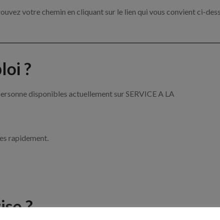
ouvez votre chemin en cliquant sur le lien qui vous convient ci-des
oi ?
a personne disponibles actuellement sur SERVICE A LA
ces rapidement.
ise ?