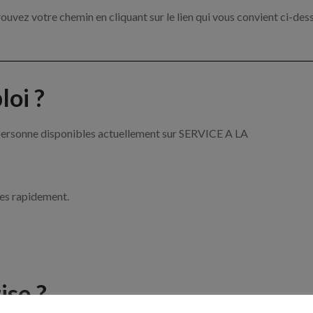
ouvez votre chemin en cliquant sur le lien qui vous convient ci-des
oi ?
a personne disponibles actuellement sur SERVICE A LA
ces rapidement.
ise ?