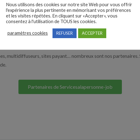
Nous utilisons des cookies sur notre site Web pour vous offrir
 de l’aide à domicile par exemple un auxiliaire de vie ou un aide à 
l'expérience la plus pertinente en mémorisant vos préférences
ur le bouton ci-dessous.
et les visites répétées. En cliquant sur «Accepter», vous
consentez à l'utilisation de TOUS les cookies.
paramètres cookies
REFUSER
ACCEPTER
Nos solutions entreprises
s, multidiffuseurs, sites payant… nombreux sont nos partenaires. 
ide.
Partenaires de Servicesalapersonne-job