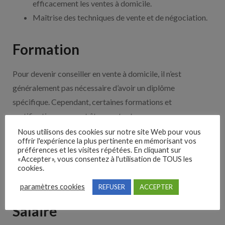
efficacement les ventes à domicile.
Maîtrise des techniques de vente et de négociation.
Formation
Pour devenir conseiller en vente à domicile, il n’est
généralement pas nécessaire d’avoir un diplôme
spécifique. Cependant, certaines formations et
certifications peuvent être un atout :
Nous utilisons des cookies sur notre site Web pour vous
Formation en Techniques de Vente
proposée par
offrir l'expérience la plus pertinente en mémorisant vos
préférences et les visites répétées. En cliquant sur
des organismes de formation professionnelle.
«Accepter», vous consentez à l'utilisation de TOUS les
Certification en Vente Directe
délivrée par des
cookies.
associations professionnelles.
paramètres cookies
REFUSER
ACCEPTER
Salaire